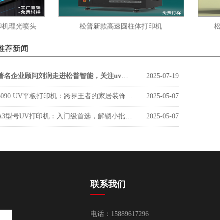
理光喷头
松普新款高速圆柱体打印机
松普新款
推荐新闻
著名企业顾问刘润走进松普智能，关注uv印刷设备如何借京东智谷”上楼进化“
2025-07-19
6090 UV平板打印机：跨界王者的家居装饰新势力
2025-05-07
A3型号UV打印机：入门级首选，解锁小批量定制新商机
2025-05-07
联系我们
电话：15889617296