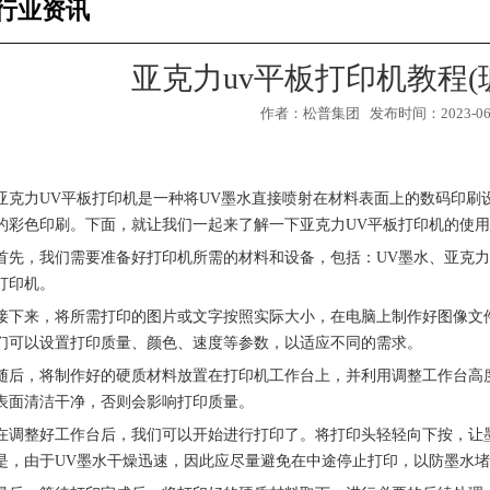
行业资讯
亚克力uv平板打印机教程(
作者：松普集团 发布时间：2023-06-2
亚克力UV平板打印机是一种将UV墨水直接喷射在材料表面上的数码印刷
的彩色印刷。下面，就让我们一起来了解一下亚克力UV平板打印机的使
首先，我们需要准备好打印机所需的材料和设备，包括：UV墨水、亚克力
打印机。
接下来，将所需打印的图片或文字按照实际大小，在电脑上制作好图像文
们可以设置打印质量、颜色、速度等参数，以适应不同的需求。
随后，将制作好的硬质材料放置在打印机工作台上，并利用调整工作台高
1
2
3
表面清洁干净，否则会影响打印质量。
在调整好工作台后，我们可以开始进行打印了。将打印头轻轻向下按，让
是，由于UV墨水干燥迅速，因此应尽量避免在中途停止打印，以防墨水