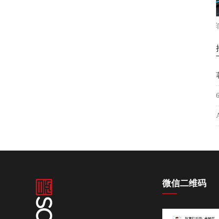
新款6090uv打印机手机壳，亚克力箱
松普新款9060高落差打印机
包金属塑料
微信二维码