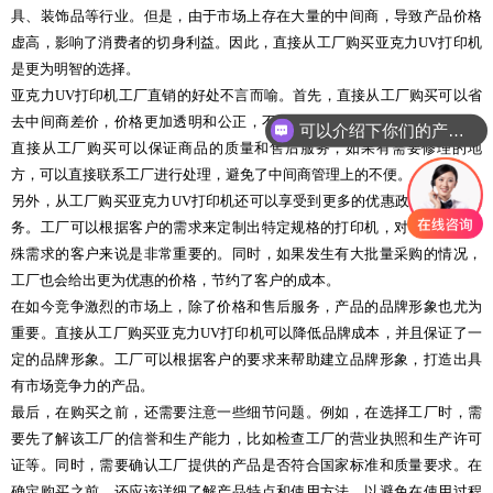
具、装饰品等行业。但是，由于市场上存在大量的中间商，导致产品价格
虚高，影响了消费者的切身利益。因此，直接从工厂购买亚克力UV打印机
是更为明智的选择。
亚克力UV打印机工厂直销的好处不言而喻。首先，直接从工厂购买可以省
去中间商差价，价格更加透明和公正，不会出现被“宰割”的情况。其次，
可以介绍下你们的产品么
直接从工厂购买可以保证商品的质量和售后服务，如果有需要修理的地
方，可以直接联系工厂进行处理，避免了中间商管理上的不便。
另外，从工厂购买亚克力UV打印机还可以享受到更多的优惠政策和定制服
务。工厂可以根据客户的需求来定制出特定规格的打印机，对于那些对特
殊需求的客户来说是非常重要的。同时，如果发生有大批量采购的情况，
工厂也会给出更为优惠的价格，节约了客户的成本。
在如今竞争激烈的市场上，除了价格和售后服务，产品的品牌形象也尤为
重要。直接从工厂购买亚克力UV打印机可以降低品牌成本，并且保证了一
定的品牌形象。工厂可以根据客户的要求来帮助建立品牌形象，打造出具
有市场竞争力的产品。
最后，在购买之前，还需要注意一些细节问题。例如，在选择工厂时，需
要先了解该工厂的信誉和生产能力，比如检查工厂的营业执照和生产许可
证等。同时，需要确认工厂提供的产品是否符合国家标准和质量要求。在
确定购买之前，还应该详细了解产品特点和使用方法，以避免在使用过程