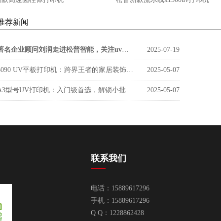
推荐新闻
著名企业顾问刘润走进松普智能，关注uv印刷设备如何借京东智谷”上楼进化“
2025-07-19
6090 UV平板打印机：跨界王者的家居装饰新势力
2025-05-07
A3型号UV打印机：入门级首选，解锁小批量定制新商机
2025-05-07
联系我们
电话：15889617296
手机：15889617296
Q Q：1228862428