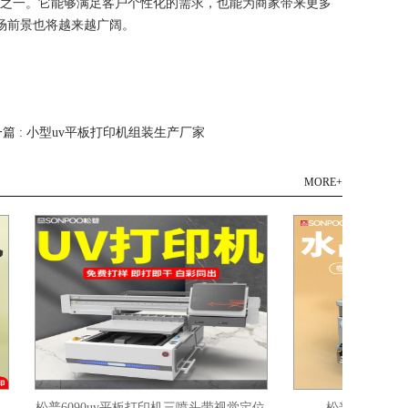
备之一。它能够满足客户个性化的需求，也能为商家带来更多
场前景也将越来越广阔。
篇 : 小型uv平板打印机组装生产厂家
MORE+
松普6090uv平板打印机三喷头带视觉定位
松普4060uv平板