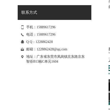
联系方式
手机：15889617296
电话：15889617296
Q Q：1228862428
邮箱：
1228862428@qq.com
地址：广东省东莞市凤岗镇京东路京东
智谷B13栋C单元1604
力箱
松普新款9060高落差打印机理光喷头
松普新款