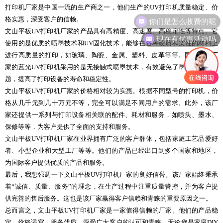
打印机厂家是中国一流的生产商之一，他们生产的UV打印机质量稳定、价
你们是怎么收费的呢
格实惠，深受客户的信赖。
文山平板UV打印机厂家的产品具有高精度、高速度、高稳定性等特点。它
现在有优惠活动吗
使用的是优质的喷墨技术和UV固化技术，能够在各种硬质和柔性的材料上
进行高质量的打印，如玻璃、陶瓷、金属、塑料、皮革等等。同时，该厂
家的蓝光UV打印机采用的是无接触式喷墨技术，有效避免了墨水堵头等问
题，提高了打印设备的寿命和稳定性。
文山平板UV打印机厂家的价格相对较为实惠。根据不同型号的打印机，价
格从几千元到几十万元不等，完全可以满足不同用户的需求。此外，该厂
家还提供一系列与打印设备相关联的配件、耗材和服务，如喷头、墨水、
保修等等，为客户提供了全面的支持和服务。
文山平板UV打印机厂家在业界拥有广泛的客户群体，包括家庭工艺品爱好
者、小型企业和大型工厂等等。他们的产品已经出口到多个国家和地区，
为国际客户提供优质的产品和服务。
最后，我想强调一下文山平板UV打印机厂家的良好信誉。该厂家始终秉承
着“诚信、质量、服务”的理念，在生产过程中注重质量管控，并为客户提
供完善的售后服务。这也是该厂家赢得客户信赖和青睐的重要原因之一。
总而言之，文山平板UV打印机厂家是一家值得信赖的厂家。他们的产品稳
定、价格适宜、服务优质，深受广大客户的认可和青睐。无论您是家庭DIY