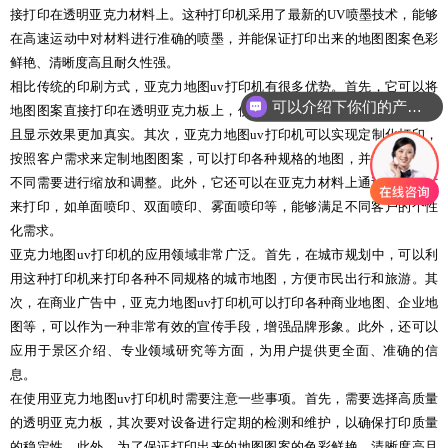
接打印在透明亚克力材料上。这种打印机采用了最新的UV喷墨技术，能够
在高速运动中对材料进行准确的喷墨，并能保证打印出来的地图图案色彩
鲜艳、清晰度高且耐久性强。
相比传统的印刷方式，亚克力地图uv打印机有很多优势。首先，它可以将
可以介绍下你们的产品么
地图图案直接打印在透明亚克力板上，使得地图更具有立体感和透明感，
且显示效果更加真实。其次，亚克力地图uv打印机可以实现定制化打印，
按照客户需求来定制地图图案，可以打印各种规格的地图，并且可以根据
不同需要进行缩放和调整。此外，它还可以在亚克力材料上通过多种方式
来打印，如单面喷印、双面喷印、雾面喷印等，能够满足不同客户的个性
化需求。
亚克力地图uv打印机的应用领域非常广泛。首先，在城市规划中，可以利
用这种打印机来打印各种不同规格的城市地图，方便市民出行和旅游。其
次，在商业广告中，亚克力地图uv打印机可以打印各种商业地图、企业地
图等，可以作为一种非常有效的宣传手段，增强品牌形象。此外，还可以
应用于景区介绍、专业领域研究等方面，为用户提供更全面、准确的信
息。
在使用亚克力地图uv打印机时需要注意一些事项。首先，需要选择高质量
的透明亚克力板，其次要对设备进行定期的检测和维护，以确保打印质量
的稳定性。此外，为了保证打印出来的地图图案的色彩鲜艳、清晰度高且