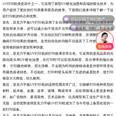
UV打印机便是其中之一，它采用了新型UV硬化油墨和高端的喷头技术，为
用户提供了更好的打印质量和更高的效率。下面我们就来详细了解一下这
款打印机的特点和优势。
可以介绍下你们的产品么
首先，亚克力平板UV打印机采用了全自动喷头清洗系统，不仅让清洗变得
你们是怎么收费的呢
更加简单方便，还可以减少由于清洗不当导致的故障率。同时，它还具有
无纸自动感应对齐功能，可自动识别打印材料的厚度，并调整喷头高度，
确保打印结果的准确性。这些自动化的功能不仅提高了工作效率，还使得
使用者的操作更加简单快捷。
其次，亚克力平板UV打印机的打印效果非常出色。它采用的是高品质的光
固化喷头和UV硬化油墨，在打印时可以实现高精度、高分辨率的输出效
果， 打印颜色鲜艳、层次清晰，不会因为时间的推移或者是外部环境变化
而褪色或者掉色。不仅如此，打印时喷头采用了先进的减震技术，使打印
噪音大大降低，经久耐用。
最后，亚克力平板UV打印机的适用范围非常广泛。它能够打印各种类型的
材料，如木板、金属、皮革、玻璃、陶瓷等等，在应用领域上更是多种多
样，如广告制作、家居装饰、艺术品制作、玩具模型和工业生产等方面。
无疑，这些优势使得亚克力平板UV打印机成为了当今市场上备受欢迎的一
款打印设备。
总之，亚克力平板UV打印机以其自动化、高效率、高质量的特点，赢得了