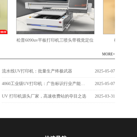
松普6090uv平板打印机三喷头带视觉定位
松普4060uv平
MORE+
流水线UV打印机：批量生产终极武器
2025-05-07
4060工业级UV打印机：广告标识行业产能革命者
2025-05-07
UV 打印机源头厂家，高速收费站的夺目之选
2025-03-31