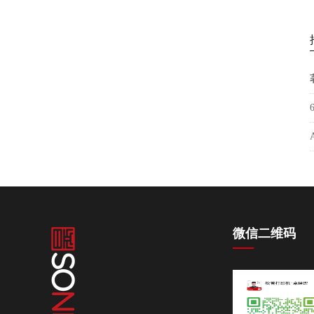
印机手机壳，亚克力箱
松普新款9060高落差打印机理光喷头
塑料
微信二维码