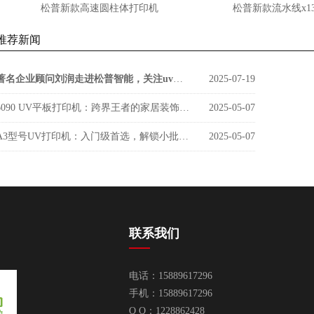
松普新款高速圆柱体打印机
松普新款流水线x1300u
推荐新闻
著名企业顾问刘润走进松普智能，关注uv印刷设备如何借京东智谷”上楼进化“
2025-07-19
6090 UV平板打印机：跨界王者的家居装饰新势力
2025-05-07
A3型号UV打印机：入门级首选，解锁小批量定制新商机
2025-05-07
联系我们
电话：15889617296
手机：15889617296
Q Q：1228862428