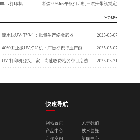
v打印机
松普6090uv平板打印机三喷头带视觉定位
松
MORE+
流水线UV打印机：批量生产终极武器
2025-05-07
4060工业级UV打印机：广告标识行业产能革命者
2025-05-07
UV 打印机源头厂家，高速收费站的夺目之选
2025-03-31
快速导航
网站首页
关于我们
产品中心
技术答疑
合作案例
新闻中心