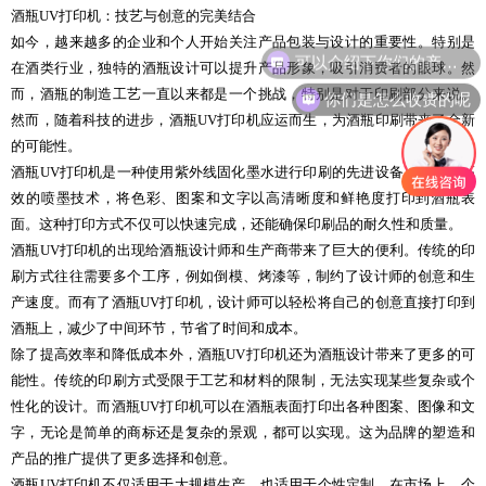
酒瓶UV打印机：技艺与创意的完美结合
如今，越来越多的企业和个人开始关注产品包装与设计的重要性。特别是
可以介绍下你们的产品么
在酒类行业，独特的酒瓶设计可以提升产品形象，吸引消费者的眼球。然
你们是怎么收费的呢
而，酒瓶的制造工艺一直以来都是一个挑战，特别是对于印刷部分来说。
然而，随着科技的进步，酒瓶UV打印机应运而生，为酒瓶印刷带来了全新
的可能性。
酒瓶UV打印机是一种使用紫外线固化墨水进行印刷的先进设备。它通过高
效的喷墨技术，将色彩、图案和文字以高清晰度和鲜艳度打印到酒瓶表
面。这种打印方式不仅可以快速完成，还能确保印刷品的耐久性和质量。
酒瓶UV打印机的出现给酒瓶设计师和生产商带来了巨大的便利。传统的印
刷方式往往需要多个工序，例如倒模、烤漆等，制约了设计师的创意和生
产速度。而有了酒瓶UV打印机，设计师可以轻松将自己的创意直接打印到
酒瓶上，减少了中间环节，节省了时间和成本。
除了提高效率和降低成本外，酒瓶UV打印机还为酒瓶设计带来了更多的可
能性。传统的印刷方式受限于工艺和材料的限制，无法实现某些复杂或个
性化的设计。而酒瓶UV打印机可以在酒瓶表面打印出各种图案、图像和文
字，无论是简单的商标还是复杂的景观，都可以实现。这为品牌的塑造和
产品的推广提供了更多选择和创意。
酒瓶UV打印机不仅适用于大规模生产，也适用于个性定制。在市场上，个