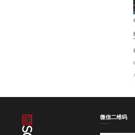
松普新款9060高落差打印机理光喷头
松普新款高速圆柱
微信二维码