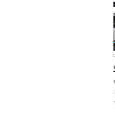
款6090uv打印机手机壳，亚克力箱
松普新款9060高落差打印机理
包金属塑料