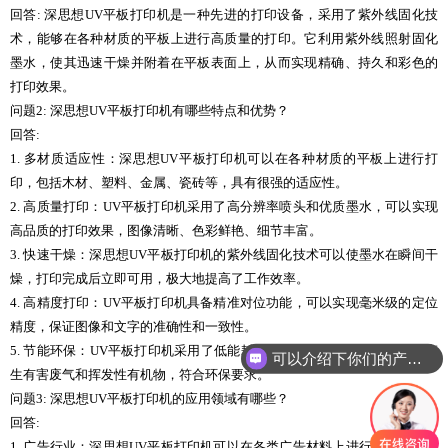
回答: 深思想UV平板打印机是一种先进的打印设备，采用了紫外线固化技
术，能够在各种材质的平板上进行高质量的打印。它利用紫外线照射固化
墨水，使其迅速干燥并附着在平板表面上，从而实现精确、持久和彩色的
打印效果。
问题2: 深思想UV平板打印机有哪些特点和优势？
回答:
1. 多材质适应性：深思想UV平板打印机可以在各种材质的平板上进行打
印，包括木材、塑料、金属、瓷砖等，具有很强的适应性。
2. 高质量打印：UV平板打印机采用了高分辨率喷头和优质墨水，可以实现
高品质的打印效果，图像清晰、色彩鲜艳、细节丰富。
3. 快速干燥：深思想UV平板打印机的紫外线固化技术可以使墨水在瞬间干
燥，打印完成后立即可用，极大地提高了工作效率。
4. 高精度打印：UV平板打印机具备精准对位功能，可以实现毫米级的定位
精度，保证图像和文字的准确性和一致性。
5. 节能环保：UV平板打印机采用了低能耗的LED紫外线固化系统，不会产
可以介绍下你们的产品么
生有害废气和挥发性有机物，符合环保要求。
问题3: 深思想UV平板打印机的应用领域有哪些？
回答:
1. 广告行业：深思想UV平板打印机可以在各类广告材料上进行打印，如展