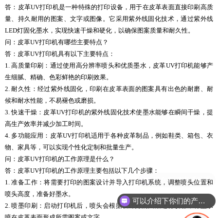
答：皮革UV打印机是一种特殊的打印设备，用于在皮革表面直接印刷高质
量、持久耐用的图案、文字或图像。它采用紫外线固化技术，通过紫外线
LED灯固化墨水，实现快速干燥和硬化，以确保图案质量和耐久性。
问：皮革UV打印机有哪些主要特点？
答：皮革UV打印机具有以下主要特点：
1. 高质量印刷：通过使用高分辨率喷头和优质墨水，皮革UV打印机能够产
生细腻、精确、色彩鲜艳的印刷效果。
2. 耐久性：经过紫外线固化，印刷在皮革表面的图案具有出色的耐磨、耐
候和耐水性能，不易褪色或磨损。
3. 快速干燥：皮革UV打印机的紫外线固化技术使墨水能够在瞬间干燥，提
高生产效率并减少加工时间。
4. 多功能应用：皮革UV打印机适用于各种皮革制品，例如鞋类、箱包、衣
物、家具等，可以实现个性化定制和批量生产。
问：皮革UV打印机的工作原理是什么？
答：皮革UV打印机的工作原理主要包括以下几个步骤：
1. 准备工作：将需要打印的图案设计并导入打印机系统，调整喷头位置和
喷头高度，准备好墨水。
可以介绍下你们的产品么
2. 喷墨印刷：启动打印机后，喷头会根据设计好的图案进行喷射，将墨水
喷在皮革表面形成所需图案或文字。