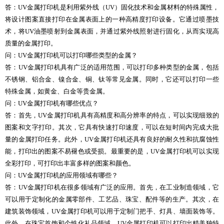
答：UV金属打印机是利用紫外线（UV）固化技术和金属材料的特殊属性，
将设计图案直接打印在金属表面上的一种高精度打印设备。它通过喷墨技
术，将UV油墨喷射到金属表面，并通过紫外线照射进行固化，从而实现高
质量的金属打印。
问：UV金属打印机可以打印哪些类型的金属？
答：UV金属打印机具有广泛的适用范围，可以打印多种类型的金属，包括
不锈钢、铝合金、镍合金、铜、钛等常见金属。同时，它还可以打印一些
特殊金属，如黄金、白金等贵金属。
问：UV金属打印机有哪些优点？
答：首先，UV金属打印机具有高精度和高分辨率的特点，可以实现细致的
图案和文字打印。其次，它具有快速打印速度，可以在短时间内完成大批
量的金属打印任务。此外，UV金属打印机还具有良好的耐久性和抗腐蚀性
能，打印出的图案不易褪色或受损。最重要的是，UV金属打印机可以实现
全彩打印，可打印出丰富多样的图案和颜色。
问：UV金属打印机的应用领域有哪些？
答：UV金属打印机在很多领域有广泛的应用。首先，在工业制造领域，它
可以用于定制化的金属零部件、工艺品、珠宝、配件等的生产。其次，在
建筑装饰领域，UV金属打印机可以用于定制门把手、灯具、墙面装饰等。
此外，在珠宝首饰和个性化礼品领域，UV金属打印机可以打印出精美独特