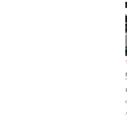
新款6090uv打印机手机壳，亚克力箱
松普新款9060高落差打印
包金属塑料