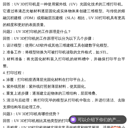
回答：UV 3D打印机是一种使用紫外线（UV）光固化技术的三维打印机。
它通过将液态光敏材料逐层固化成实体物体来创建三维模型。与传统的熔
融沉积建模（FDM）或熔融层压建模（SLA）相比，UV 3D打印机具有更高
的精度和更好的表面质量。
问题2：UV 3D打印机的工作原理是什么？
回答：UV 3D打印机的工作原理可以分为以下几个步骤：
1. 设计模型：使用CAD软件或其他三维建模工具创建数字化模型。
2. 准备工作：将模型转换为可被打印机读取的文件格式，如.STL。
3. 材料准备：将光固化材料装入打印机的材料槽中，并确保打印平台平
整。
4. 打印过程：
a. 涂覆：打印机喷洒薄层光固化材料在打印平台上。
b. 紫外线照射：紫外线灯照射薄层材料，使其固化。
c. 重复上述步骤：逐渐建立起物体的三维结构，层层堆叠。
5. 清洁与后处理：将打印完毕的模型从打印机中取出，并进行清洁、去除
支撑结构等后处理工作。
问题3：UV 3D打印机有哪些优势？
可以介绍下你们的产品么
回答：UV 3D打印机相比其他类型的打印机具有以下优势：
1. 高精度：UV 3D打印机能够实现非常高的精度和细节展现，适用于制造小