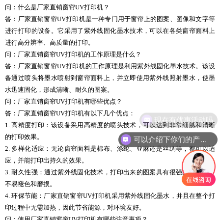
问：什么是厂家直销窗帘UV打印机？
答：厂家直销窗帘UV打印机是一种专门用于窗帘上的图案、图像和文字等
进行打印的设备。它采用了紫外线固化墨水技术，可以在各类窗帘面料上
进行高分辨率、高质量的打印。
问：厂家直销窗帘UV打印机的工作原理是什么？
答：厂家直销窗帘UV打印机的工作原理是利用紫外线固化墨水技术。该设
备通过喷头将墨水喷射到窗帘面料上，并立即使用紫外线照射墨水，使墨
水迅速固化，形成清晰、耐久的图案。
问：厂家直销窗帘UV打印机有哪些优点？
答：厂家直销窗帘UV打印机有以下几个优点：
现在有优惠活动吗
1. 高精度打印：该设备采用高精度的喷头技术，可以达到非常细腻和清晰
的打印效果。
可以介绍下你们的产品么
2. 多样化适应：无论窗帘面料是棉布、涤纶、亚麻还是丝绸等，都可以适
应，并能打印出持久的效果。
3. 耐久性强：通过紫外线固化技术，打印出来的图案具有很强的耐久性，
不易褪色和磨损。
4. 环保节能：厂家直销窗帘UV打印机采用紫外线固化墨水，并且在整个打
印过程中无需加热，因此节省能源，对环境友好。
问：使用厂家直销窗帘UV打印机有哪些注意事项？