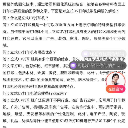
用紫外线固化技术，通过喷墨和固化系统的结合，能够在各种材料表面上
打印出高质量的图像和文字。下面是对立式UV打印机常见问题的解答：
问：什么是立式UV打印机？
答：立式UV打印机是一种可以在垂直方向上进行打印的特殊类型打印设
备。与传统平面打印机不同，立式UV打印机具有更大的打印区域和更高的
打印速度。它可以应用于广告、装饰、家具、陶瓷、玻璃等多个行业领
域。
问：立式UV打印机有哪些优点？
现在有优惠活动吗
答：立式UV打印机具有多个显著的优点。首先，它可以实现高品质的图像
可以介绍下你们的产品么
和文字打印，色彩鲜艳、细节清晰。其次，立式UV打印机适用于各种材料
的打印，包括木材、金属、陶瓷、塑料和玻璃等。此外，由于使用了紫外
线固化技术，打印出的图像具有耐磨、耐光、防水等特性。最后，立式UV
打印机还具有快速打印速度和高效率的特点。
问：立式UV打印机适合哪些行业应用？
答：立式UV打印机广泛应用于不同行业。在广告行业中，它可用于打印标
识、户外广告牌、横幅以及车身广告等。在装饰行业中，可以用于家具、
地板、墙壁、天花板等材料的个性化定制。此外，电子产品、陶瓷、玻
璃、礼品、纺织品等行业也常使用立式UV打印机进行产品加工和个性化定
制。