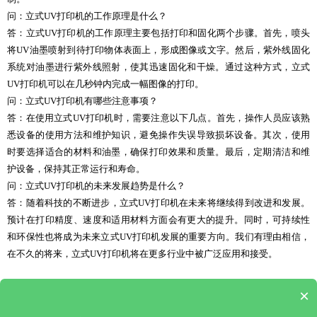
问：立式UV打印机的工作原理是什么？
答：立式UV打印机的工作原理主要包括打印和固化两个步骤。首先，喷头
将UV油墨喷射到待打印物体表面上，形成图像或文字。然后，紫外线固化
系统对油墨进行紫外线照射，使其迅速固化和干燥。通过这种方式，立式
UV打印机可以在几秒钟内完成一幅图像的打印。
问：立式UV打印机有哪些注意事项？
答：在使用立式UV打印机时，需要注意以下几点。首先，操作人员应该熟
悉设备的使用方法和维护知识，避免操作失误导致损坏设备。其次，使用
时要选择适合的材料和油墨，确保打印效果和质量。最后，定期清洁和维
护设备，保持其正常运行和寿命。
问：立式UV打印机的未来发展趋势是什么？
答：随着科技的不断进步，立式UV打印机在未来将继续得到改进和发展。
预计在打印精度、速度和适用材料方面会有更大的提升。同时，可持续性
和环保性也将成为未来立式UV打印机发展的重要方向。我们有理由相信，
在不久的将来，立式UV打印机将在更多行业中被广泛应用和接受。
×
上一篇 : 保护壳uv打印机(uv打印机打印手机壳)
|
下一篇 : 富士uv平板打印机(二手uv平板打印机交易市场)