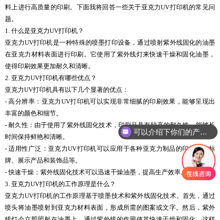
料上进行高质量的印刷。下面我将回答一些关于亚克力UV打印机的常见问
题。
1. 什么是亚克力UV打印机？
亚克力UV打印机是一种特殊的喷墨打印设备，通过喷射紫外线固化的油墨
在亚克力材料表面进行印刷。它使用了紫外线灯来快速干燥和固化油墨，
使得印刷效果更加耐久和清晰。
2. 亚克力UV打印机有哪些优点？
亚克力UV打印机具有以下几个显著的优点：
- 高分辨率：亚克力UV打印机可以实现非常细腻的印刷效果，能够呈现出
丰富的颜色和细节。
- 耐久性：由于使用了紫外线固化技术，印刷品具有较高的耐久性，能够长
可以介绍下你们的产品么
时间保持鲜艳和清晰。
- 适用性广泛：亚克力UV打印机可以应用于各种亚克力制品的印刷，如标
牌、展示产品和装饰品等。
- 快速干燥：紫外线固化技术可以迅速干燥油墨，提高生产效率。
3. 亚克力UV打印机的工作原理是什么？
亚克力UV打印机的工作原理基于喷墨技术和紫外线固化技术。首先，通过
喷头将油墨喷射到亚克力材料表面，形成所需的图案或文字。然后，紫外
线灯会立即照射在油墨上，通过紫外线的作用使其快速干燥和固化。这样