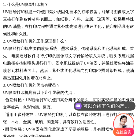
1. 什么是UV喷绘打印机？
UV喷绘打印机是一种使用紫外线固化技术的打印设备，能够将图像或文字
直接打印到各种材料表面上，如纸张、布料、金属、玻璃等。它采用特殊
的UV油墨，在打印过程中通过紫外线光源进行快速固化，使印刷品具有耐
候性和耐久性。
2. UV喷绘打印机的工作原理是什么？
UV喷绘打印机主要由喷头系统、墨水系统、传输系统和固化系统组成。首
先，电脑通过软件将待打印的图像或文字传输给喷头系统，喷头系统根据
电脑指令控制喷头进行打印。墨水系统提供了UV油墨，并通过喷头将油墨
喷射到材料表面上。然后，紫外线固化系统向打印部位照射紫外线，使油
墨迅速固化并附着在材料上。
3. UV喷绘打印机的优点有哪些？
UV喷绘打印机具有以下几个显著的优点：
- 色彩鲜艳：UV喷绘打印机使用高分辨率的喷头，可以实现细腻的图像和
可以介绍下你们的产品么
文字效果，色彩饱满、逼真。
- 适用于多种材料：UV喷绘打印机可以直接在多种材料上进行打印，如纸
张、木材、金属、玻璃、陶瓷等，具有较好的适应性。
- 耐候性强：UV油墨在固化后形成了坚硬的膜层，具有耐候性，能够抵抗
紫外线、水和化学品的侵蚀。