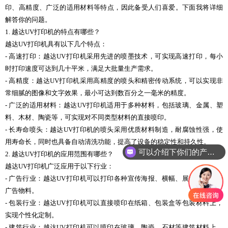
印、高精度、广泛的适用材料等特点，因此备受人们喜爱。下面我将详细
解答你的问题。
1. 越达UV打印机的特点有哪些？
越达UV打印机具有以下几个特点：
- 高速打印：越达UV打印机采用先进的喷墨技术，可实现高速打印，每小
时打印速度可达到几十平米，满足大批量生产需求。
- 高精度：越达UV打印机采用高精度的喷头和精密传动系统，可以实现非
常细腻的图像和文字效果，最小可达到数百分之一毫米的精度。
- 广泛的适用材料：越达UV打印机适用于多种材料，包括玻璃、金属、塑
料、木材、陶瓷等，可实现对不同类型材料的直接喷印。
- 长寿命喷头：越达UV打印机的喷头采用优质材料制造，耐腐蚀性强，使
用寿命长，同时也具备自动清洗功能，提高了设备的稳定性和持久性。
可以介绍下你们的产品么
2. 越达UV打印机的应用范围有哪些？
越达UV打印机广泛应用于以下行业：
- 广告行业：越达UV打印机可以打印各种宣传海报、横幅、展板等室内外
广告物料。
- 包装行业：越达UV打印机可以直接喷印在纸箱、包装盒等包装材料上，
实现个性化定制。
- 建筑行业：越达UV打印机可以喷印在玻璃、陶瓷、石材等建筑材料上，