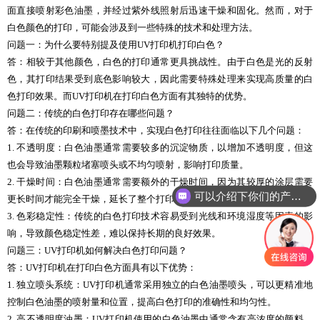
面直接喷射彩色油墨，并经过紫外线照射后迅速干燥和固化。然而，对于
白色颜色的打印，可能会涉及到一些特殊的技术和处理方法。
问题一：为什么要特别提及使用UV打印机打印白色？
答：相较于其他颜色，白色的打印通常更具挑战性。由于白色是光的反射
色，其打印结果受到底色影响较大，因此需要特殊处理来实现高质量的白
色打印效果。而UV打印机在打印白色方面有其独特的优势。
问题二：传统的白色打印存在哪些问题？
答：在传统的印刷和喷墨技术中，实现白色打印往往面临以下几个问题：
1. 不透明度：白色油墨通常需要较多的沉淀物质，以增加不透明度，但这
也会导致油墨颗粒堵塞喷头或不均匀喷射，影响打印质量。
2. 干燥时间：白色油墨通常需要额外的干燥时间，因为其较厚的涂层需要
可以介绍下你们的产品么
更长时间才能完全干燥，延长了整个打印过程的时间。
3. 色彩稳定性：传统的白色打印技术容易受到光线和环境湿度等因素的影
响，导致颜色稳定性差，难以保持长期的良好效果。
问题三：UV打印机如何解决白色打印问题？
答：UV打印机在打印白色方面具有以下优势：
1. 独立喷头系统：UV打印机通常采用独立的白色油墨喷头，可以更精准地
控制白色油墨的喷射量和位置，提高白色打印的准确性和均匀性。
2. 高不透明度油墨：UV打印机使用的白色油墨中通常含有高浓度的颜料，