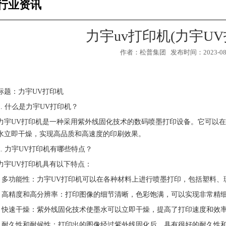
行业资讯
力宇uv打印机(力宇U
作者：松普集团 发布时间：2023-08-0
标题：力宇UV打印机
1. 什么是力宇UV打印机？
力宇UV打印机是一种采用紫外线固化技术的数码喷墨打印设备。它可以
水立即干燥，实现高品质和高速度的印刷效果。
2. 力宇UV打印机有哪些特点？
力宇UV打印机具有以下特点：
2
3
1
- 多功能性：力宇UV打印机可以在各种材料上进行喷墨打印，包括塑料
- 高精度和高分辨率：打印图像的细节清晰，色彩饱满，可以实现非常精
- 快速干燥：紫外线固化技术使墨水可以立即干燥，提高了打印速度和效
- 耐久性和耐候性：打印出的图像经过紫外线固化后，具有很好的耐久性