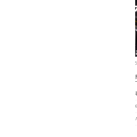
0uv打印机手机壳，亚克力箱
松普新款9060高落差打印机理光喷头
包金属塑料