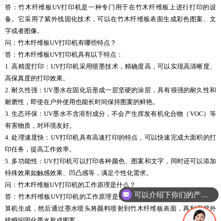
答：竹木纤维板UV打印机是一种专门用于在竹木纤维板上进行打印的设
备。它采用了紫外线固化技术，可以在竹木纤维板表面生成彩色图案、文
字或者图像。
问：竹木纤维板UV打印机有哪些特点？
答：竹木纤维板UV打印机具有以下特点：
1. 高精度打印：UV打印机采用喷墨技术，精确度高，可以实现高清晰度、
高保真度的打印效果。
2. 耐久性强：UV墨水在固化后形成一层坚硬的涂层，具有很强的耐久性和
耐磨性，即使在户外使用也能长时间保持图案的鲜艳。
3. 生态环保：UV墨水不含溶剂成分，不会产生挥发有机化合物（VOC）等
有害物质，对环境友好。
4. 处理速度快：UV打印机具有高速打印的特点，可以快速完成大面积的打
印任务，提高工作效率。
5. 多功能性：UV打印机可以打印各种颜色、图案和文字，同时还可以添加
特殊效果如触感效果、凹凸感等，满足个性化需求。
问：竹木纤维板UV打印机的工作原理是什么？
可以介绍下你们的产品么
答：竹木纤维板UV打印机的工作原理是先将待打印的图案、文字等通过计
算机生成，然后通过墨水喷头将颜料喷射到竹木纤维板表面，再利用紫外
线瞬间固化墨水形成图案。