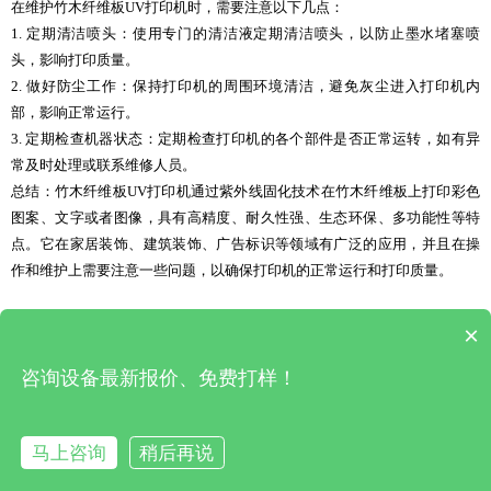
在维护竹木纤维板UV打印机时，需要注意以下几点：
1. 定期清洁喷头：使用专门的清洁液定期清洁喷头，以防止墨水堵塞喷
头，影响打印质量。
2. 做好防尘工作：保持打印机的周围环境清洁，避免灰尘进入打印机内
部，影响正常运行。
3. 定期检查机器状态：定期检查打印机的各个部件是否正常运转，如有异
常及时处理或联系维修人员。
总结：竹木纤维板UV打印机通过紫外线固化技术在竹木纤维板上打印彩色
图案、文字或者图像，具有高精度、耐久性强、生态环保、多功能性等特
点。它在家居装饰、建筑装饰、广告标识等领域有广泛的应用，并且在操
作和维护上需要注意一些问题，以确保打印机的正常运行和打印质量。
×
上一篇 : uv 卷板打印机(uv打印机可以做什么产品)
|
下一篇 : uv打印机成本(uv打印机怎么操作)
咨询设备最新报价、免费打样！
深圳市松普自动化有限公司 版权所有
马上咨询
稍后再说
在线咨询
拨打电话
返回首页