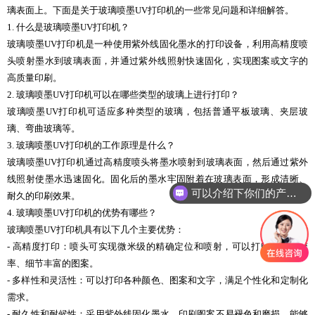
璃表面上。下面是关于玻璃喷墨UV打印机的一些常见问题和详细解答。
1. 什么是玻璃喷墨UV打印机？
玻璃喷墨UV打印机是一种使用紫外线固化墨水的打印设备，利用高精度喷
头喷射墨水到玻璃表面，并通过紫外线照射快速固化，实现图案或文字的
高质量印刷。
2. 玻璃喷墨UV打印机可以在哪些类型的玻璃上进行打印？
玻璃喷墨UV打印机可适应多种类型的玻璃，包括普通平板玻璃、夹层玻
璃、弯曲玻璃等。
3. 玻璃喷墨UV打印机的工作原理是什么？
玻璃喷墨UV打印机通过高精度喷头将墨水喷射到玻璃表面，然后通过紫外
线照射使墨水迅速固化。固化后的墨水牢固附着在玻璃表面，形成清晰、
可以介绍下你们的产品么
耐久的印刷效果。
4. 玻璃喷墨UV打印机的优势有哪些？
玻璃喷墨UV打印机具有以下几个主要优势：
- 高精度打印：喷头可实现微米级的精确定位和喷射，可以打印出高分辨
率、细节丰富的图案。
- 多样性和灵活性：可以打印各种颜色、图案和文字，满足个性化和定制化
需求。
- 耐久性和耐候性：采用紫外线固化墨水，印刷图案不易褪色和磨损，能够