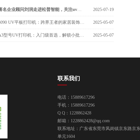
著名企业顾问刘润走进松普智能，关注uv印刷设备如何借京东智谷”上楼进化“
2025-07-19
6090 UV平板打印机：跨界王者的家居装饰新势力
2025-05-07
A3型号UV打印机：入门级首选，解锁小批量定制新商机
2025-05-07
联系我们
电话：15889617296
手机：15889617296
Q Q：1228862428
邮箱：
1228862428@qq.com
联系地址：广东省东莞市凤岗镇京东路京东智
单元1604