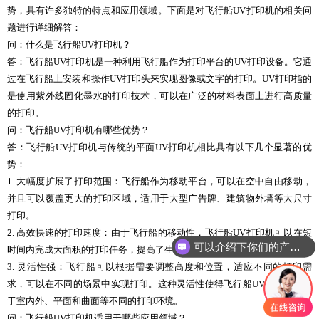
势，具有许多独特的特点和应用领域。下面是对飞行船UV打印机的相关问
题进行详细解答：
问：什么是飞行船UV打印机？
答：飞行船UV打印机是一种利用飞行船作为打印平台的UV打印设备。它通
过在飞行船上安装和操作UV打印头来实现图像或文字的打印。UV打印指的
是使用紫外线固化墨水的打印技术，可以在广泛的材料表面上进行高质量
的打印。
问：飞行船UV打印机有哪些优势？
答：飞行船UV打印机与传统的平面UV打印机相比具有以下几个显著的优
势：
1. 大幅度扩展了打印范围：飞行船作为移动平台，可以在空中自由移动，
并且可以覆盖更大的打印区域，适用于大型广告牌、建筑物外墙等大尺寸
打印。
2. 高效快速的打印速度：由于飞行船的移动性，飞行船UV打印机可以在短
可以介绍下你们的产品么
时间内完成大面积的打印任务，提高了生产效率。
3. 灵活性强：飞行船可以根据需要调整高度和位置，适应不同的打印需
求，可以在不同的场景中实现打印。这种灵活性使得飞行船UV打印机适用
于室内外、平面和曲面等不同的打印环境。
问：飞行船UV打印机适用于哪些应用领域？