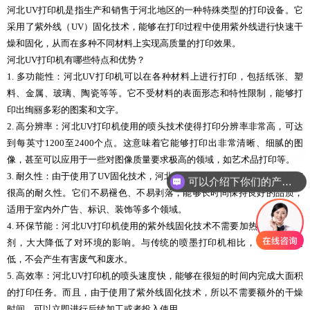
河北UV打印机是指生产和销售于河北地区的一种特殊类型的打印设备。它
采用了紫外线（UV）固化技术，能够在打印过程中使用紫外线进行快速干
燥和固化，从而在多种不同材料上实现高质量的打印效果。
河北UV打印机有哪些特点和优势？
1. 多功能性：河北UV打印机可以在各种材料上进行打印，包括纸张、塑
料、金属、玻璃、陶瓷等等。它不受材料的表面形态和特性限制，能够打
印出绚丽多彩的图案和文字。
2. 高分辨率：河北UV打印机使用的喷头技术使得打印分辨率非常高，可达
到每英寸1200至2400个点。这意味着它能够打印出非常清晰、细腻的图
像，甚至可以应用于一些对图像质量要求极高的领域，如艺术品打印等。
3. 耐久性：由于使用了UV固化技术，河北UV打印机打印的图案和文字具有
可以介绍下你们的产品么
很高的耐久性。它们不易褪色、不易剥落，能够长时间保持良好的品质，
适用于室内外广告、标识、装饰等多个领域。
4. 环保节能：河北UV打印机使用的紫外线固化技术不需要加热或者使用溶
剂，大大降低了对环境的影响。与传统的喷墨打印机相比，它的能耗更
低，不会产生有害废气和废水。
5. 高效率：河北UV打印机的喷头速度快，能够在很短的时间内完成大面积
的打印任务。而且，由于使用了紫外线固化技术，所以不需要额外的干燥
时间，可以立即进行后续加工或者投入使用。