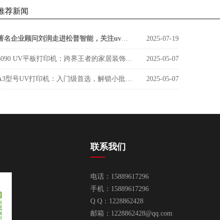
推荐新闻
著名企业顾问刘润走进松普智能，关注uv印刷设备如何借京东智谷”上楼进化“
2025-07-19
6090 UV平板打印机：跨界王者的家居装饰新势力
2025-05-07
A3型号UV打印机：入门级首选，解锁小批量定制新商机
2025-05-07
联系我们
电话：15889617296
手机：15889617296
Q Q：1228862428
邮箱：
1228862428@qq.com