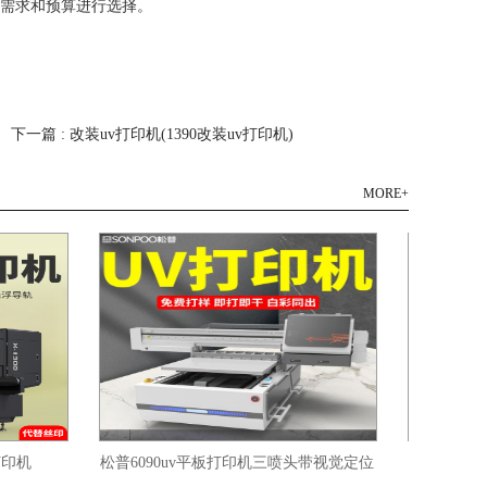
据需求和预算进行选择。
|
下一篇 : 改装uv打印机(1390改装uv打印机)
MORE+
松普6090uv平板打印机三喷头带视觉定位
松普406