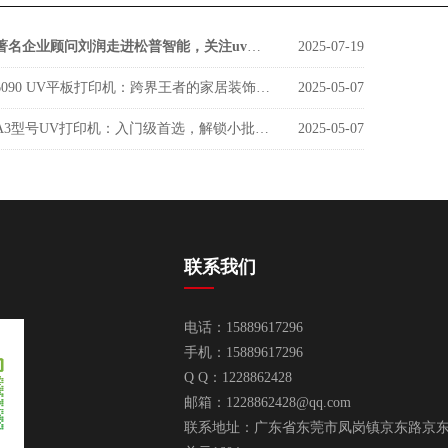
著名企业顾问刘润走进松普智能，关注uv印刷设备如何借京东智谷”上楼进化“
2025-07-19
6090 UV平板打印机：跨界王者的家居装饰新势力
2025-05-07
A3型号UV打印机：入门级首选，解锁小批量定制新商机
2025-05-07
联系我们
电话：15889617296
手机：15889617296
Q Q：1228862428
邮箱：
1228862428@qq.com
联系地址：广东省东莞市凤岗镇京东路京东智