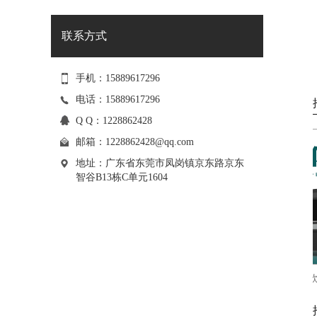
联系方式
手机：15889617296
电话：15889617296
Q Q：1228862428
邮箱：
1228862428@qq.com
地址：广东省东莞市凤岗镇京东路京东
智谷B13栋C单元1604
箱
松普新款9060高落差打印机理光喷头
松普新款高速