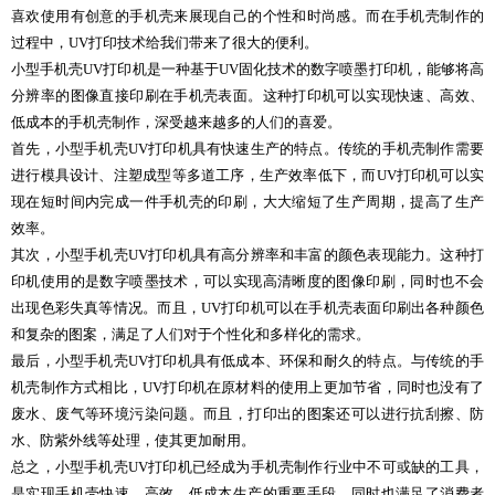
喜欢使用有创意的手机壳来展现自己的个性和时尚感。而在手机壳制作的
过程中，UV打印技术给我们带来了很大的便利。
小型手机壳UV打印机是一种基于UV固化技术的数字喷墨打印机，能够将高
分辨率的图像直接印刷在手机壳表面。这种打印机可以实现快速、高效、
低成本的手机壳制作，深受越来越多的人们的喜爱。
首先，小型手机壳UV打印机具有快速生产的特点。传统的手机壳制作需要
进行模具设计、注塑成型等多道工序，生产效率低下，而UV打印机可以实
现在短时间内完成一件手机壳的印刷，大大缩短了生产周期，提高了生产
效率。
其次，小型手机壳UV打印机具有高分辨率和丰富的颜色表现能力。这种打
印机使用的是数字喷墨技术，可以实现高清晰度的图像印刷，同时也不会
出现色彩失真等情况。而且，UV打印机可以在手机壳表面印刷出各种颜色
和复杂的图案，满足了人们对于个性化和多样化的需求。
最后，小型手机壳UV打印机具有低成本、环保和耐久的特点。与传统的手
机壳制作方式相比，UV打印机在原材料的使用上更加节省，同时也没有了
废水、废气等环境污染问题。而且，打印出的图案还可以进行抗刮擦、防
水、防紫外线等处理，使其更加耐用。
总之，小型手机壳UV打印机已经成为手机壳制作行业中不可或缺的工具，
是实现手机壳快速、高效、低成本生产的重要手段，同时也满足了消费者